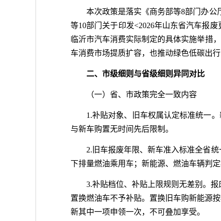
本次政策是落实《商务部等8部门办公厅
等10部门关于印发<2026年山东省汽车报
临沂市汽车消费实际制定的具体实施举措，
车消费市场提质扩容，也推动绿色低碳出行
二、市级细则与省级细则异同对比
（一）省、市政策完全一致内容
1.补贴对象、旧车权属认定标准统一。
与新车购置无时间先后限制。
2.旧车报废年限、新车准入标准全省
下排量燃油乘用车；新能源、燃油车辆判定
3.补贴档位、补贴上限规则无差别。报
置换燃油车不予补贴。置换旧车购新能源按8
新其中一项申领一次，不可叠加享受。