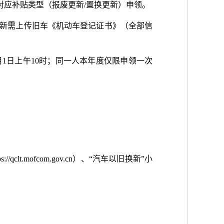
择对应补贴类型（报废更新/置换更新）申领。
更新需上传旧车《机动车登记证书》（全部信
4月1日上午10时；同一人本年度仅限申领一次
.mofcom.gov.cn）、“汽车以旧换新”小