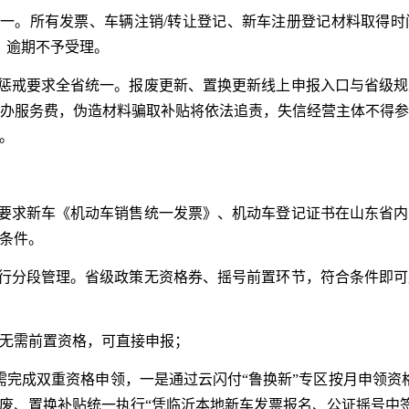
一。所有发票、车辆注销/转让登记、新车注册登记材料取得时间均需
日，逾期不予受理。
管惩戒要求全省统一。报废更新、置换更新线上申报入口与省级规
办服务费，伪造材料骗取补贴将依法追责，失信经营主体不得
。
仅要求新车《机动车销售统一发票》、机动车登记证书在山东省
条件。
实行分段管理。省级政策无资格券、摇号前置环节，符合条件即
票：无需前置资格，可直接申报；
票：需完成双重资格申领，一是通过云闪付“鲁换新”专区按月申领资
废、置换补贴统一执行“凭临沂本地新车发票报名、公证摇号中