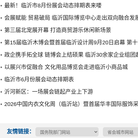
最新！临沂市8月份展会动态排期表来喽
会展赋能 贸易破局 临沂国际博览中心走出双向融合发
新路
第三届北宠展开幕 打造商贸游乐休闲新场景
第15届临沂木博会暨首届临沂设计周9月20日启幕 第
届世界人造板大会同期举行
政企携手拓全球 链博会上结硕果 临沂30余家企业组团
京参加第四届链博会
以展兴市促融合 文化用品博览会走进临沂小商品城
临沂市6月份展会动态排期表
沂河新区：一场展会链起产业上下游
2026中国内衣文化周（临沂站）暨首届华丰国际服饰
展启幕
友情链接：